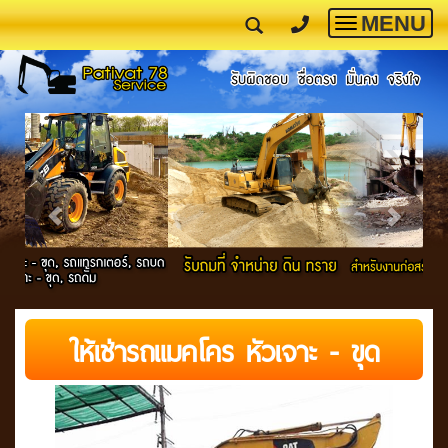
MENU
Toggle
navigatio
ให้เช่ารถแมคโคร หัวเจาะ - ขุด