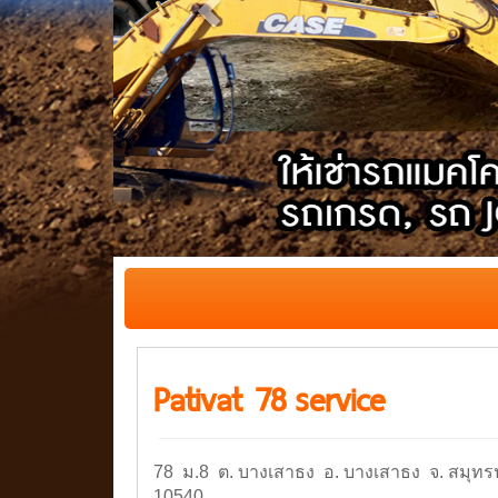
Pativat 78
service
78
ม.
8
ต. บางเสาธง อ. บางเสาธง จ. สมุท
10540